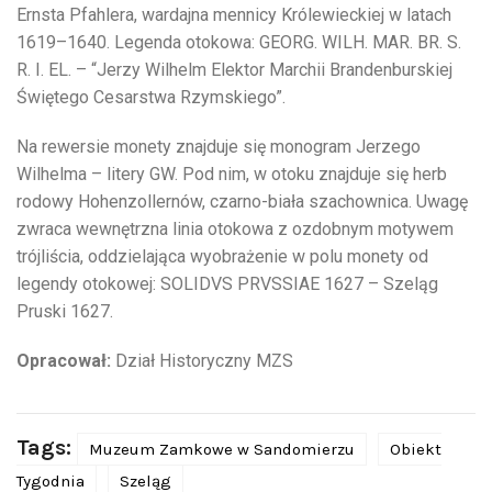
Ernsta Pfahlera, wardajna mennicy Królewieckiej w latach
1619–1640. Legenda otokowa: GEORG. WILH. MAR. BR. S.
R. I. EL. – “Jerzy Wilhelm Elektor Marchii Brandenburskiej
Świętego Cesarstwa Rzymskiego”.
Na rewersie monety znajduje się monogram Jerzego
Wilhelma – litery GW. Pod nim, w otoku znajduje się herb
rodowy Hohenzollernów, czarno-biała szachownica. Uwagę
zwraca wewnętrzna linia otokowa z ozdobnym motywem
trójliścia, oddzielająca wyobrażenie w polu monety od
legendy otokowej: SOLIDVS PRVSSIAE 1627 – Szeląg
Pruski 1627.
Opracował:
Dział Historyczny MZS
Tags:
Muzeum Zamkowe w Sandomierzu
Obiekt
Tygodnia
Szeląg