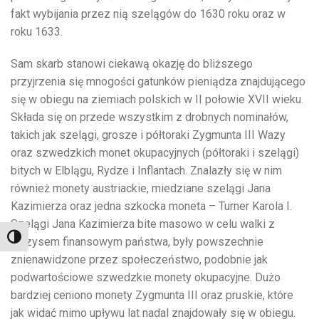
fakt wybijania przez nią szelągów do 1630 roku oraz w
roku 1633.
Sam skarb stanowi ciekawą okazję do bliższego
przyjrzenia się mnogości gatunków pieniądza znajdującego
się w obiegu na ziemiach polskich w II połowie XVII wieku.
Składa się on przede wszystkim z drobnych nominałów,
takich jak szelągi, grosze i półtoraki Zygmunta III Wazy
oraz szwedzkich monet okupacyjnych (półtoraki i szelągi)
bitych w Elblągu, Rydze i Inflantach. Znalazły się w nim
również monety austriackie, miedziane szelągi Jana
Kazimierza oraz jedna szkocka moneta – Turner Karola I.
Szelągi Jana Kazimierza bite masowo w celu walki z
Toggle High Contrast
kryzysem finansowym państwa, były powszechnie
znienawidzone przez społeczeństwo, podobnie jak
podwartościowe szwedzkie monety okupacyjne. Dużo
bardziej ceniono monety Zygmunta III oraz pruskie, które
jak widać mimo upływu lat nadal znajdowały się w obiegu.