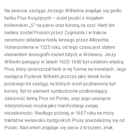
Na awersie szeląga Jerzego Wilhelma znajduje się godło
herbu Prus Książęcych – orzeł pruski z inicjałem
królewskim „S” na piersi oraz koroną na szyi. Herb ten
nadany został Prusom przez Zygmunta I w trakcie
ceremonii składania hołdu lennego przez Albrechta
Hohenzollerna w 1525 roku, od tego czasu jest stałym
elementem ikonografii monet bitych w Królewcu. Jerzy
Wilhelm panujący w latach 1620-1640 był ostatnim władcą
Prus, który umieszczał herb w tej formie na monetach. Jego
następca Fryderyk Wilhelm jeszcze jako lennik króla
polskiego bił szelągi, na których orzeł pozbawiony był
korony. Był to element symbolicznie podkreślający
zależność lenną Prus od Polski, więc jego usunięcie
interpretować można jako manifestację swojej
niezależności. Niedługo później, w 1657 roku na mocy
traktatów welawsko-bydgoskich Prusy uniezależnią się od
Polski. Nad orłem znajduje się serce z krzyżem, znak