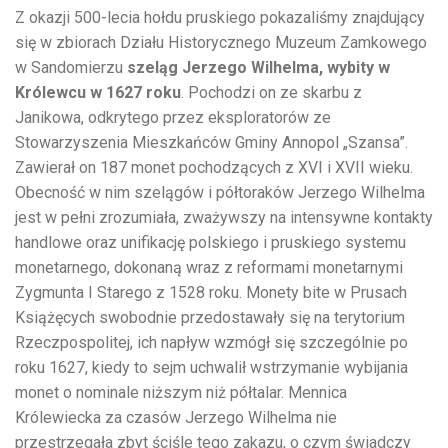
Z okazji 500-lecia hołdu pruskiego pokazaliśmy znajdujący
się w zbiorach Działu Historycznego Muzeum Zamkowego
w Sandomierzu
szeląg Jerzego Wilhelma, wybity w
Królewcu w 1627 roku
. Pochodzi on ze skarbu z
Janikowa, odkrytego przez eksploratorów ze
Stowarzyszenia Mieszkańców Gminy Annopol „Szansa”.
Zawierał on 187 monet pochodzących z XVI i XVII wieku.
Obecność w nim szelągów i półtoraków Jerzego Wilhelma
jest w pełni zrozumiała, zważywszy na intensywne kontakty
handlowe oraz unifikację polskiego i pruskiego systemu
monetarnego, dokonaną wraz z reformami monetarnymi
Zygmunta I Starego z 1528 roku. Monety bite w Prusach
Książęcych swobodnie przedostawały się na terytorium
Rzeczpospolitej, ich napływ wzmógł się szczególnie po
roku 1627, kiedy to sejm uchwalił wstrzymanie wybijania
monet o nominale niższym niż półtalar. Mennica
Królewiecka za czasów Jerzego Wilhelma nie
przestrzegała zbyt ściśle tego zakazu, o czym świadczy