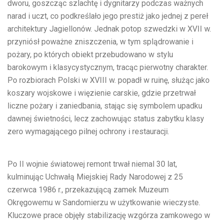
dworu, goszcząc szlachtę i dygnitarzy podczas ważnych
narad i uczt, co podkreślało jego prestiż jako jednej z pereł
architektury Jagiellonów. Jednak potop szwedzki w XVII w.
przyniósł poważne zniszczenia, w tym splądrowanie i
pożary, po których obiekt przebudowano w stylu
barokowym i klasycystycznym, tracąc pierwotny charakter.
Po rozbiorach Polski w XVIII w. popadł w ruinę, służąc jako
koszary wojskowe i więzienie carskie, gdzie przetrwał
liczne pożary i zaniedbania, stając się symbolem upadku
dawnej świetności, lecz zachowując status zabytku klasy
zero wymagającego pilnej ochrony i restauracji.
Po II wojnie światowej remont trwał niemal 30 lat,
kulminując Uchwałą Miejskiej Rady Narodowej z 25
czerwca 1986 r., przekazującą zamek Muzeum
Okręgowemu w Sandomierzu w użytkowanie wieczyste.
Kluczowe prace objęły stabilizację wzgórza zamkowego w