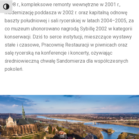
1998 r., kompleksowe remonty wewnętrzne w 2001 r.,
Toggle High Contrast
modernizację poddasza w 2002 r. oraz kapitalną odnowę
baszty południowej i sali rycerskiej w latach 2004–2005, za
co muzeum uhonorowano nagrodą Sybillę 2002 w kategorii
konserwacji. Dziś to serce instytucji, mieszczące wystawy
stałe i czasowe, Pracownię Restauracji w piwnicach oraz
salę rycerską na konferencje i koncerty, ożywiając
średniowieczną chwałę Sandomierza dla współczesnych
pokoleń.