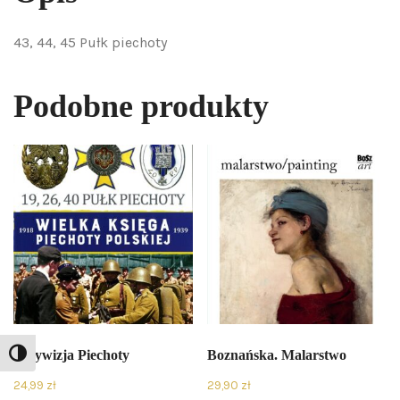
43, 44, 45 Pułk piechoty
Podobne produkty
5 Dywizja Piechoty
Boznańska. Malarstwo
Toggle High Contrast
24,99
zł
29,90
zł